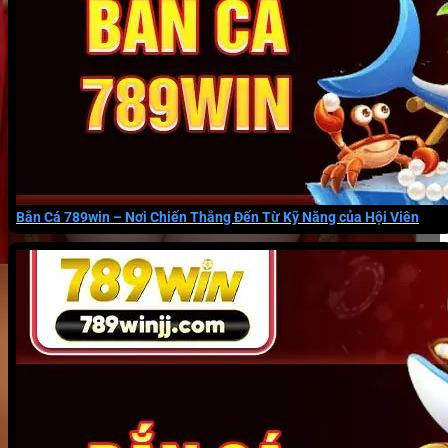
Bắn Cá 789win – Nơi Chiến Thắng Đến Từ Kỹ Năng của Hội Viên