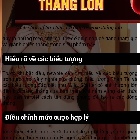
Cách chơi nổ hũ Thần Tài giúp newbie thắng lớn
đây là những mẹo chơi chi tiết để giúp bạn dễ dàng tham gia
và giành chiến thắng trong siêu phẩm này:
Hiểu rõ về các biểu tượng
Trước khi bắt đầu, newbie cần tìm hiểu về các biểu tượng
trong trò chơi và ý nghĩa của chúng. Biểu tượng Thần Tài và
các biểu tượng đặc biệt như Wild, Scatter có ảnh hưởng lớn
đến khả năng thắng của bản thân. Khi nắm vững kiến thức
này, bạn sẽ biết cách tận dụng chúng để tạo ra các dòng
thắng.
Điều chỉnh mức cược hợp lý
Việc điều chỉnh mức cược là một trong những yếu tố quan
trọng giúp hội viên quản lý nguồn vốn hiệu quả khi chơi
nổ