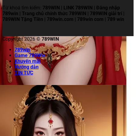
Từ khoá tìm kiếm:
789WIN | LINK 789WIN | Đăng nhập
789win | Trang chủ chính thức 789WIN | 789WIN giải trí |
789WIN Tặng Tiền | 789win.com | 789win com | 789 win
Copyright 2026 ©
789WIN
789win
Game 789Win
Khuyến mãi
Hướng dẫn
TIN TỨC