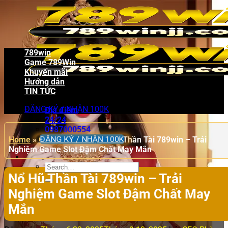
789win
Game 789Win
Khuyến mãi
Hướng dẫn
TIN TỨC
ĐĂNG KÝ / NHẬN 100K
Địa điểm
24/24
0987000554
ĐĂNG KÝ / NHẬN 100K
Home
»
Game 789Win
»
Nổ Hũ Thần Tài 789win – Trải
Nghiệm Game Slot Đậm Chất May Mắn
Nổ Hũ Thần Tài 789win – Trải
Nghiệm Game Slot Đậm Chất May
Mắn