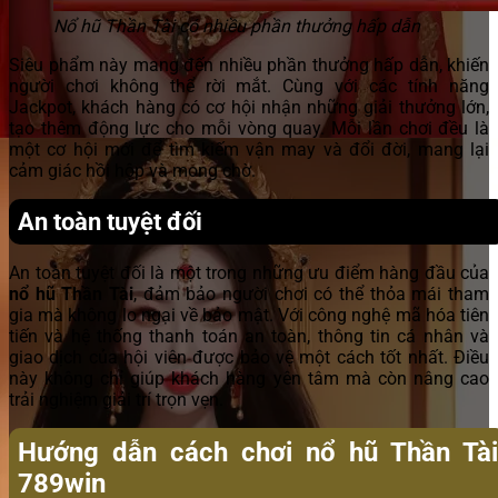
Nổ hũ Thần Tài có nhiều phần thưởng hấp dẫn
Siêu phẩm này mang đến nhiều phần thưởng hấp dẫn, khiến
người chơi không thể rời mắt. Cùng với các tính năng
Jackpot, khách hàng có cơ hội nhận những giải thưởng lớn,
tạo thêm động lực cho mỗi vòng quay. Mỗi lần chơi đều là
một cơ hội mới để tìm kiếm vận may và đổi đời, mang lại
cảm giác hồi hộp và mong chờ.
An toàn tuyệt đối
An toàn tuyệt đối là một trong những ưu điểm hàng đầu của
nổ hũ Thần Tài
, đảm bảo người chơi có thể thỏa mái tham
gia mà không lo ngại về bảo mật. Với công nghệ mã hóa tiên
tiến và hệ thống thanh toán an toàn, thông tin cá nhân và
giao dịch của hội viên được bảo vệ một cách tốt nhất. Điều
này không chỉ giúp khách hàng yên tâm mà còn nâng cao
trải nghiệm giải trí trọn vẹn.
Hướng dẫn cách chơi nổ hũ Thần Tài
789win