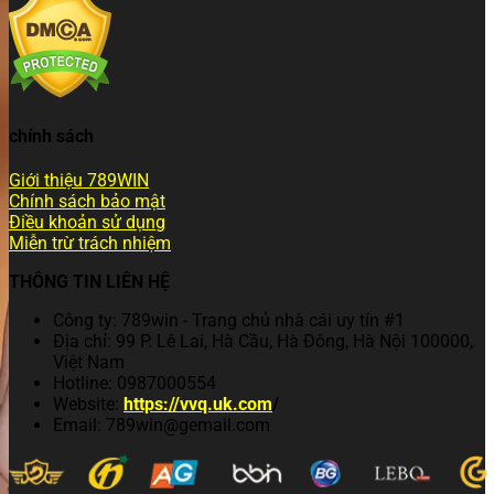
chính sách
Giới thiệu 789WIN
Chính sách bảo mật
Điều khoản sử dụng
Miễn trừ trách nhiệm
THÔNG TIN LIÊN HỆ
Công ty: 789win - Trang chủ nhà cái uy tín #1
Địa chỉ:
99 P. Lê Lai, Hà Cầu, Hà Đông, Hà Nội 100000,
Việt Nam
Hotline:
0987000554
Website:
https://vvq.uk.com
/
Email:
789win@gemail.com