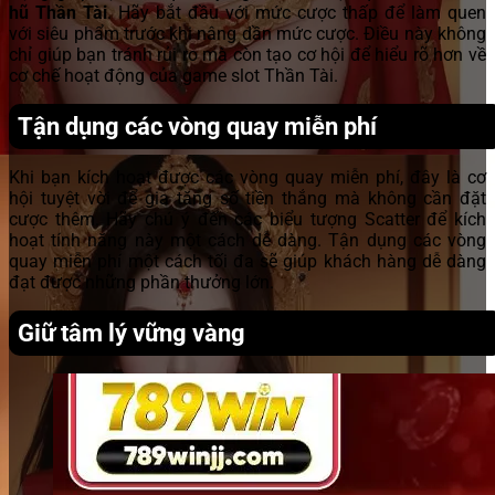
hũ Thần Tài
. Hãy bắt đầu với mức cược thấp để làm quen
với siêu phẩm trước khi nâng dần mức cược. Điều này không
chỉ giúp bạn tránh rủi ro mà còn tạo cơ hội để hiểu rõ hơn về
cơ chế hoạt động của game slot Thần Tài.
Tận dụng các vòng quay miễn phí
Khi bạn kích hoạt được các vòng quay miễn phí, đây là cơ
hội tuyệt vời để gia tăng số tiền thắng mà không cần đặt
cược thêm. Hãy chú ý đến các biểu tượng Scatter để kích
hoạt tính năng này một cách dễ dàng. Tận dụng các vòng
quay miễn phí một cách tối đa sẽ giúp khách hàng dễ dàng
đạt được những phần thưởng lớn.
Giữ tâm lý vững vàng