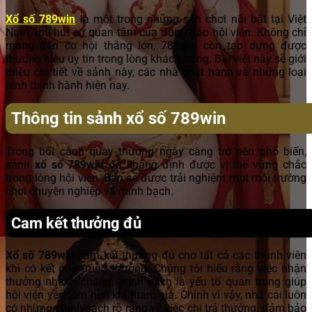
Xổ số 789win
là một trong những sân chơi nổi bật tại Việt
Nam, thu hút sự quan tâm của đông đảo hội viên. Không chỉ
mang đến cơ hội thắng lớn, 789win còn tạo dựng được
thương hiệu uy tín trong lòng khách hàng. Bài viết này sẽ giới
thiệu chi tiết về sảnh này, các nhà phát hành và những loại
hình thịnh hành hiện nay.
Thông tin sảnh xổ số 789win
Trong bối cảnh quay thưởng ngày càng trở nên phổ biến,
sảnh
xổ số 789win
đã khẳng định được vị thế vững chắc
trong lòng hội viên. Bạn sẽ được trải nghiệm một môi trường
chơi chuyên nghiệp và minh bạch.
Cam kết thưởng đủ
Xổ số 789win
cam kết thưởng đủ cho tất cả các thành viên
khi có kết quả trúng thưởng. Chúng tôi hiểu rằng việc nhận
thưởng nhanh chóng, minh bạch là yếu tố quan trọng giúp
hội viên yên tâm hơn khi tham gia. Chính vì vậy, nhà cái luôn
có những chính sách rõ ràng về việc chi trả thưởng, đảm bảo