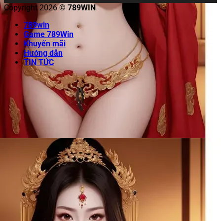
Copyright 2026 ©
789WIN
789win
Game 789Win
Khuyến mãi
Hướng dẫn
TIN TỨC