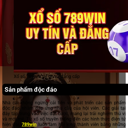
Xổ số 789win uy tín và đẳng cấp
Sản phẩm độc đáo
Nhà cái không ngừng cải tiến và phát triển các sản phẩm
độc đáo nhằm đáp ứng nhu cầu của hội viên. Các giải tại
đây tập trung vào việc đặt cược, mang lại trải nghiệm thú vị
và mới mẻ. Từ xổ số truyền thống đến các hình thức điện tử
hiện đại,
789win
luôn làm hài lòng thành viên bằng những