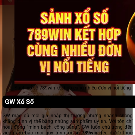
Sảnh xổ số 789win kết hợp cùng nhiều đơn vị nổi tiếng
GW Xổ Số
GW mặc dù mới gia nhập thị trường nhưng nhanh chóng
khẳng định vị thế bằng những sản phẩm uy tín. Với tôn chỉ
hoạt động “minh bạch, công bằng”, GW luôn chú trọng đến
việc đảm bảo mọi quy trình
xổ số 789win
đều được thực