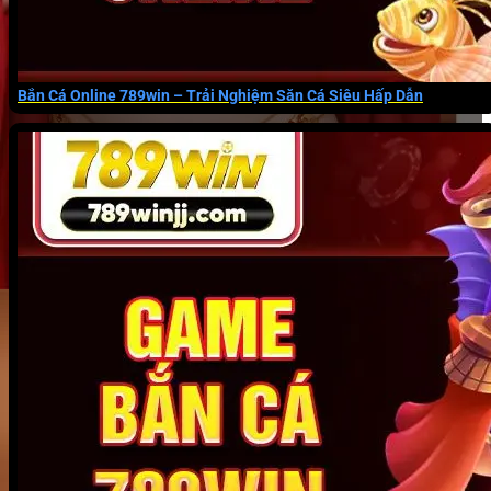
Bắn Cá Online 789win – Trải Nghiệm Săn Cá Siêu Hấp Dẫn