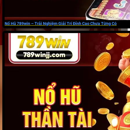
Nổ Hũ 789win – Trải Nghiệm Giải Trí Đỉnh Cao Chưa Từng Có