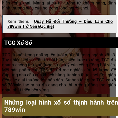
hiện công khai. Mang lại sự tin tưởng từ khách hàng, định
hình thương hiệu của họ trong lòng người chơi.
Xem thêm:
Quay Hũ Đổi Thưởng – Điều Làm Cho
789win Trở Nên Đặc Biệt
TCG Xổ Số
TCG là một trong những tên tuổi mới nổi trong ngành xổ số.
Tuy nhiên, với sự đầu tư bài bản, chiến lược rõ ràng, TCG đã
nhanh chóng thu hút được sự chú ý của cộng đồng hội viên.
Mỗi sản phẩm của TCG đều được nghiên cứu kỹ lưỡng để
đáp ứng nhu cầu của khách hàng, từ hình thức chơi đơn giản
đến các giải thưởng lớn hấp dẫn. Sự hợp tác giữa TCG và
xổ
số 789win
tạo ra sự đa dạng cho thị trường, đồng thời giúp
nhau phát triển bền vững.
Những loại hình xổ số thịnh hành trên
789win