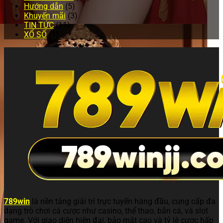
Hướng dẫn
(5)
Khuyến mãi
(3)
TIN TỨC
(11)
XỔ SỐ
(1)
789win
là nền tảng giải trí trực tuyến hàng đầu, cung cấp đa
dạng trò chơi cá cược như casino, thể thao, bắn cá, và slot
game. Với giao diện hiện đại, bảo mật cao và tỷ lệ cược hấp